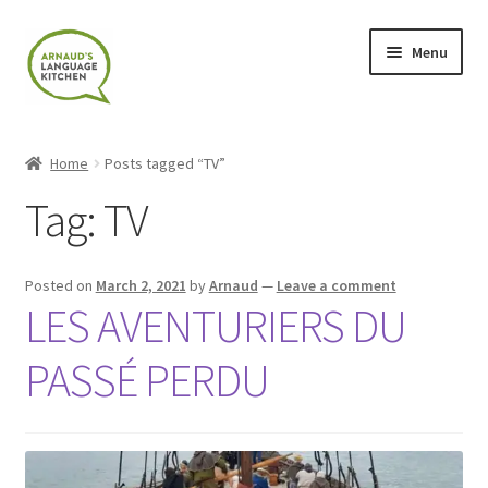
Skip
Skip
Menu
to
to
navigation
content
Home
Home
Posts tagged “TV”
About
Tag:
TV
Blog
Posted on
March 2, 2021
by
Arnaud
—
Leave a comment
Cart
LES AVENTURIERS DU
PASSÉ PERDU
Checkout
Contact
Contact Me