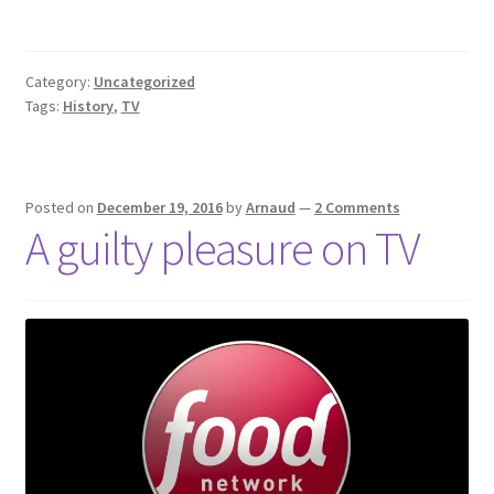
Category:
Uncategorized
Tags:
History
,
TV
Posted on
December 19, 2016
by
Arnaud
—
2 Comments
A guilty pleasure on TV