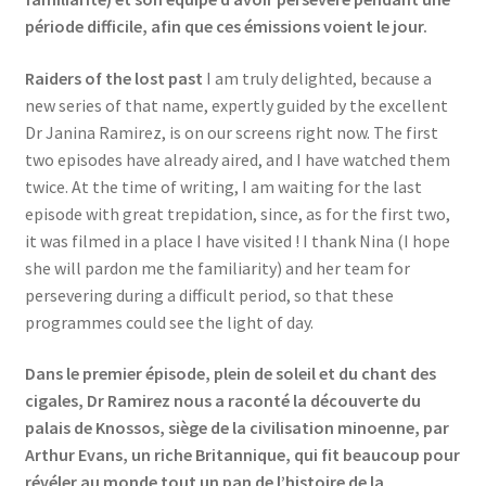
Events
période difficile, afin que ces émissions voient le jour.
Raiders of the lost past
I am truly delighted, because a
Locations
new series of that name, expertly guided by the excellent
Dr Janina Ramirez, is on our screens right now. The first
My Bookings
two episodes have already aired, and I have watched them
twice. At the time of writing, I am waiting for the last
Private
episode with great trepidation, since, as for the first two,
it was filmed in a place I have visited ! I thank Nina (I hope
she will pardon me the familiarity) and her team for
persevering during a difficult period, so that these
programmes could see the light of day.
Dans le premier épisode, plein de soleil et du chant des
cigales, Dr Ramirez nous a raconté la découverte du
palais de Knossos, siège de la civilisation minoenne, par
Arthur Evans, un riche Britannique, qui fit beaucoup pour
révéler au monde tout un pan de l’histoire de la