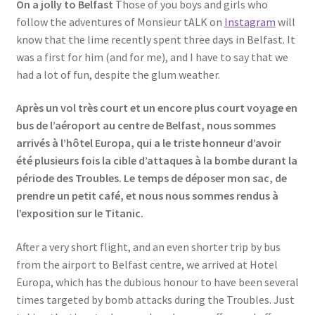
On a jolly to Belfast
Those of you boys and girls who
Events
follow the adventures of Monsieur tALK on
Instagram
will
know that the lime recently spent three days in Belfast. It
Locations
was a first for him (and for me), and I have to say that we
had a lot of fun, despite the glum weather.
My Bookings
Après un vol très court et un encore plus court voyage en
bus de l’aéroport au centre de Belfast, nous sommes
Private
arrivés à l’hôtel Europa, qui a le triste honneur d’avoir
été plusieurs fois la cible d’attaques à la bombe durant la
période des Troubles. Le temps de déposer mon sac, de
prendre un petit café, et nous nous sommes rendus à
l’exposition sur le Titanic.
After a very short flight, and an even shorter trip by bus
from the airport to Belfast centre, we arrived at Hotel
Europa, which has the dubious honour to have been several
times targeted by bomb attacks during the Troubles. Just