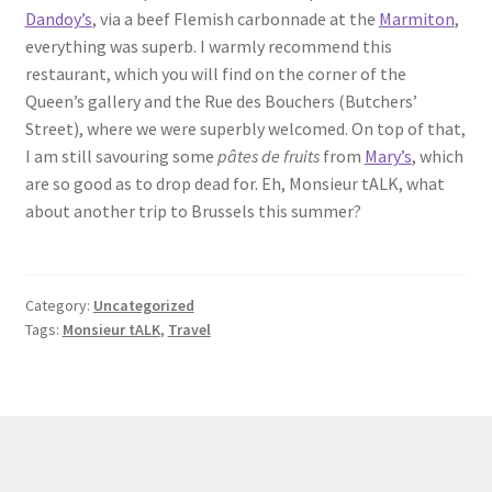
Dandoy’s
, via a beef Flemish carbonnade at the
Marmiton
,
everything was superb. I warmly recommend this
restaurant, which you will find on the corner of the
Queen’s gallery and the Rue des Bouchers (Butchers’
Street), where we were superbly welcomed. On top of that,
I am still savouring some
pâtes de fruits
from
Mary’s
, which
are so good as to drop dead for. Eh, Monsieur tALK, what
about another trip to Brussels this summer?
Category:
Uncategorized
Tags:
Monsieur tALK
,
Travel