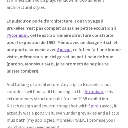
architectural styles.
Et puisqu’on parle d’architecture. Tout voyage à
Bruxelles n’est pas complet sans une petite excursion à
l’Atomium
, cette extraordinaire structure construite
pour l’expostion de 1958. Même avec un design kitsch et
une photo souvenir avec
Spirou
, ce fut en fait une bonne
visite, même sous un ciel gris et un petit bain de boue
(pardon, Monsieur tALK, je te promets de ne plus te
laisser tomber!).
And talking of architecture. Any trip to Brussels is not
complete without a little outing to the
Atomium
, this
extraordinary structure built for the 1958 exhibition.
Kitsch design and souvenir snapshot with
Spirou
aside, it
actually was a good visit, even under grey skies and a little
mud bath (my apologies, Monsieur tALK, I promise you I
won’t drop you ever again!).