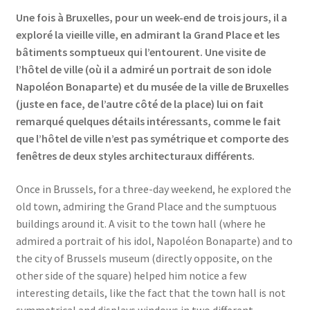
Une fois à Bruxelles, pour un week-end de trois jours, il a
exploré la vieille ville, en admirant la Grand Place et les
bâtiments somptueux qui l’entourent. Une visite de
l’hôtel de ville (où il a admiré un portrait de son idole
Napoléon Bonaparte) et du musée de la ville de Bruxelles
(juste en face, de l’autre côté de la place) lui on fait
remarqué quelques détails intéressants, comme le fait
que l’hôtel de ville n’est pas symétrique et comporte des
fenêtres de deux styles architecturaux différents.
Once in Brussels, for a three-day weekend, he explored the
old town, admiring the Grand Place and the sumptuous
buildings around it. A visit to the town hall (where he
admired a portrait of his idol, Napoléon Bonaparte) and to
the city of Brussels museum (directly opposite, on the
other side of the square) helped him notice a few
interesting details, like the fact that the town hall is not
symmetrical and displays windows in two different