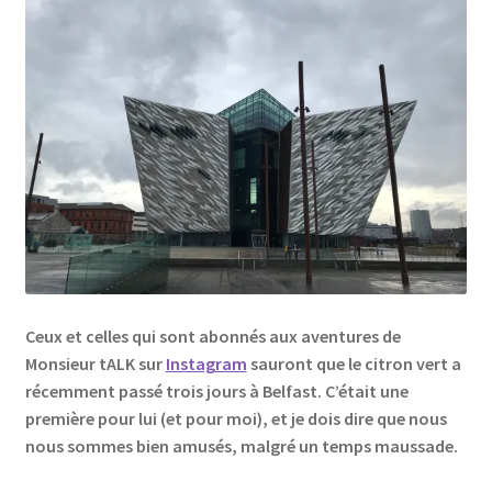
Links
My Account
Privacy Policy
Privacy Tools
Private Tuition
Ceux et celles qui sont abonnés aux aventures de
Shop
Monsieur tALK sur
Instagram
sauront que le citron vert a
récemment passé trois jours à Belfast. C’était une
Terms and Conditions
première pour lui (et pour moi), et je dois dire que nous
nous sommes bien amusés, malgré un temps maussade.
Categories