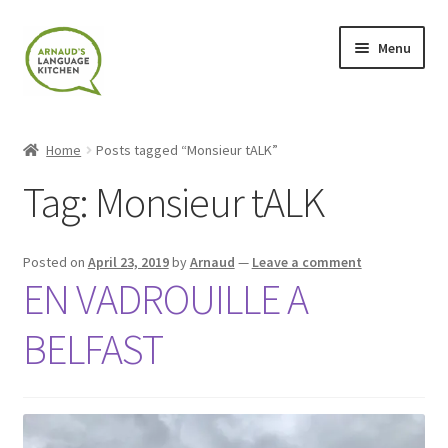
Skip
Skip
Menu
to
to
navigation
content
Home
Home
Posts tagged “Monsieur tALK”
About
Tag:
Monsieur tALK
Blog
Posted on
April 23, 2019
by
Arnaud
—
Leave a comment
Cart
EN VADROUILLE A
BELFAST
Checkout
Contact
Contact Me