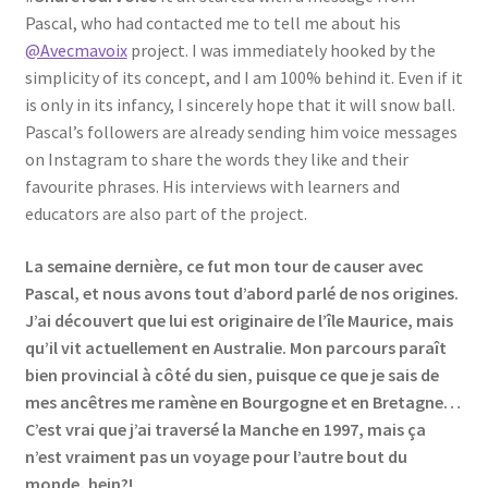
Events
Pascal, who had contacted me to tell me about his
@Avecmavoix
project. I was immediately hooked by the
simplicity of its concept, and I am 100% behind it. Even if it
Locations
is only in its infancy, I sincerely hope that it will snow ball.
Pascal’s followers are already sending him voice messages
My Bookings
on Instagram to share the words they like and their
favourite phrases. His interviews with learners and
Private
educators are also part of the project.
La semaine dernière, ce fut mon tour de causer avec
Pascal, et nous avons tout d’abord parlé de nos origines.
J’ai découvert que lui est originaire de l’île Maurice, mais
qu’il vit actuellement en Australie. Mon parcours paraît
bien provincial à côté du sien, puisque ce que je sais de
mes ancêtres me ramène en Bourgogne et en Bretagne…
C’est vrai que j’ai traversé la Manche en 1997, mais ça
n’est vraiment pas un voyage pour l’autre bout du
monde, hein?!