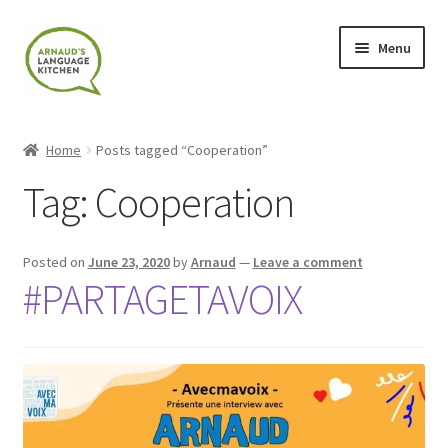
Skip
Skip
Menu
to
to
navigation
content
Home
Home
Posts tagged “Cooperation”
About
Tag:
Cooperation
Blog
Posted on
June 23, 2020
by
Arnaud
—
Leave a comment
Cart
#PARTAGETAVOIX
Checkout
Contact
Contact Me