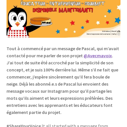
Links
My Account
Privacy Policy
Tout à commencé par un message de Pascal, qui m’avait
contacté pour me parler de son projet
@Avecmavoix
.
Privacy Tools
J’ai tout de suite été accroché par la simplicité de son
concept, et je suis 100% derrière lui. Même s’il ne fait que
Private Tuition
commencer, j’espère sincèrement qu’il fera boule de
neige. Déjà les abonné.e.s de Pascal lui envoient des
Shop
message vocaux sur Instagram pour qu’il partage les
mots qu’ils aiment et leurs expressions préférées. Des
Terms and Conditions
entretiens avec les apprenants et les éducateurs font
également partie du projet.
Categories
#ShareYourVoice
It all started with a message from