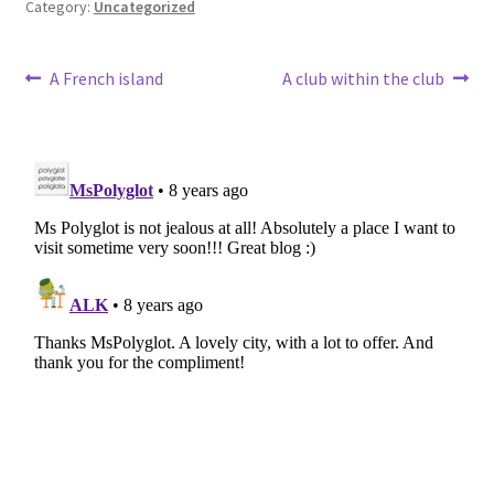
Category:
Uncategorized
Post
Previous
Next
A French island
A club within the club
post:
post:
navigation