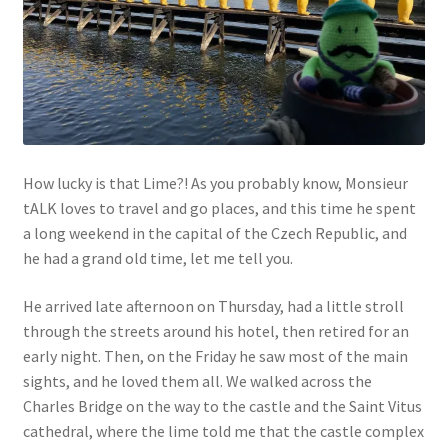
Links
My Account
Privacy Policy
How lucky is that Lime?! As you probably know, Monsieur
Privacy Tools
tALK loves to travel and go places, and this time he spent
a long weekend in the capital of the Czech Republic, and
Private Tuition
he had a grand old time, let me tell you.
He arrived late afternoon on Thursday, had a little stroll
Shop
through the streets around his hotel, then retired for an
early night. Then, on the Friday he saw most of the main
Terms and Conditions
sights, and he loved them all. We walked across the
Charles Bridge on the way to the castle and the Saint Vitus
Categories
cathedral, where the lime told me that the castle complex