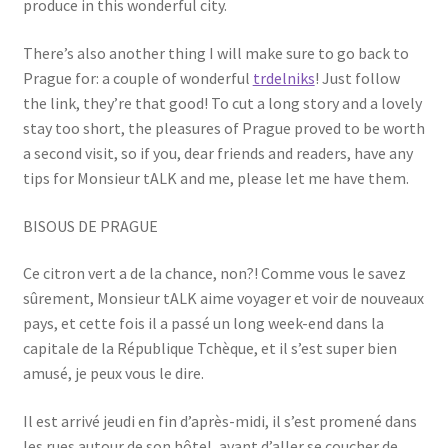
produce in this wonderful city.
There’s also another thing I will make sure to go back to
Prague for: a couple of wonderful
trdelniks
! Just follow
the link, they’re that good! To cut a long story and a lovely
stay too short, the pleasures of Prague proved to be worth
a second visit, so if you, dear friends and readers, have any
tips for Monsieur tALK and me, please let me have them.
BISOUS DE PRAGUE
Ce citron vert a de la chance, non?! Comme vous le savez
sûrement, Monsieur tALK aime voyager et voir de nouveaux
pays, et cette fois il a passé un long week-end dans la
capitale de la République Tchèque, et il s’est super bien
amusé, je peux vous le dire.
Il est arrivé jeudi en fin d’après-midi, il s’est promené dans
les rues autour de son hôtel, avant d’aller se coucher de