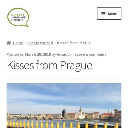
Skip
Skip
Menu
to
to
navigation
content
Home
Home
Uncategorized
Kisses from Prague
About
Posted on
March 20, 2018
by
Arnaud
—
Leave a comment
Kisses from Prague
Blog
Cart
Checkout
Contact
Contact Me