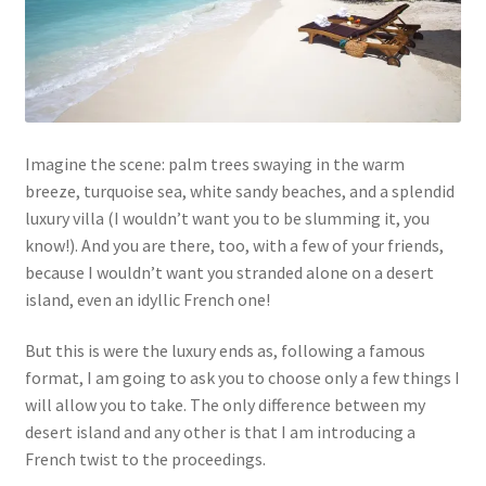
Links
My Account
Imagine the scene: palm trees swaying in the warm
Privacy Policy
breeze, turquoise sea, white sandy beaches, and a splendid
luxury villa (I wouldn’t want you to be slumming it, you
Privacy Tools
know!). And you are there, too, with a few of your friends,
because I wouldn’t want you stranded alone on a desert
Private Tuition
island, even an idyllic French one!
Shop
But this is were the luxury ends as, following a famous
format, I am going to ask you to choose only a few things I
Terms and Conditions
will allow you to take. The only difference between my
desert island and any other is that I am introducing a
Categories
French twist to the proceedings.