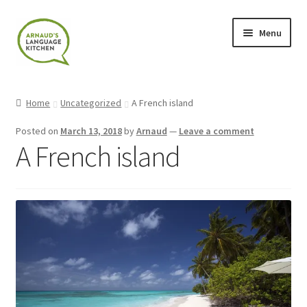
Skip
Skip
Menu
to
to
navigation
content
Home
Home
Uncategorized
A French island
About
Posted on
March 13, 2018
by
Arnaud
—
Leave a comment
A French island
Blog
Cart
Checkout
Contact
Contact Me