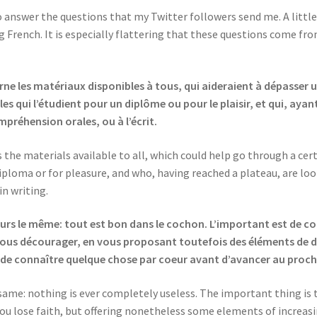
 answer the questions that my Twitter followers send me. A little b
g French. It is especially flattering that these questions come fro
ne les matériaux disponibles à tous, qui aideraient à dépasser u
s qui l’étudient pour un diplôme ou pour le plaisir, et qui, ayan
mpréhension orales, ou à l’écrit.
he materials available to all, which could help go through a certa
iploma or for pleasure, and who, having reached a plateau, are loo
in writing.
ours le même: tout est bon dans le cochon. L’important est de co
ous décourager, en vous proposant toutefois des éléments de dif
ile de connaître quelque chose par coeur avant d’avancer au proc
e same: nothing is ever completely useless. The important thing is
ou lose faith, but offering nonetheless some elements of increasin