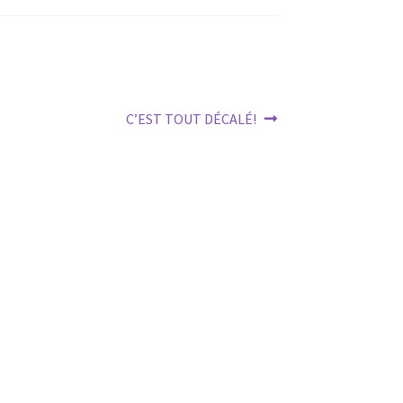
Next
C’EST TOUT DÉCALÉ!
post: