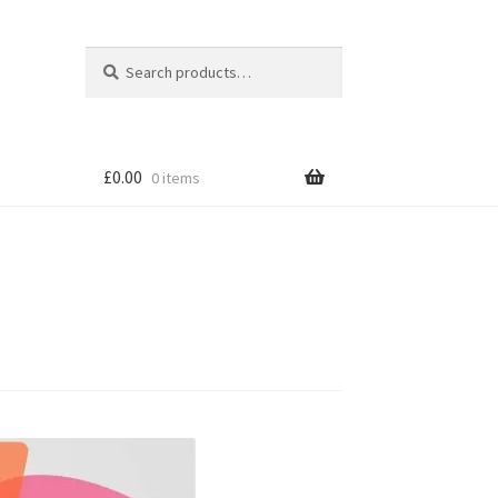
Search
Search
for:
£
0.00
0 items
tion