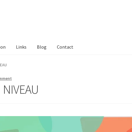
ion
Links
Blog
Contact
tact Me
Links
My Account
Privacy Policy
Privacy Tools
Private Tui
VEAU
ts
Locations
My Bookings
Private
omment
 NIVEAU