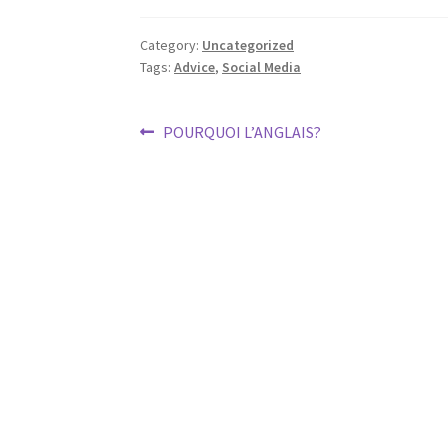
Category:
Uncategorized
Tags:
Advice
,
Social Media
Post
Previous
POURQUOI L’ANGLAIS?
post:
navigation