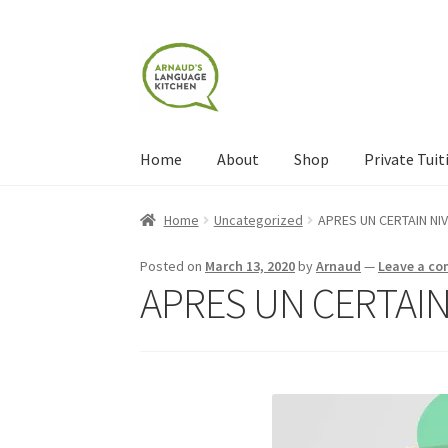
Skip
Skip
to
to
navigation
content
Home
About
Shop
Private Tuit
Home
About
Blog
Cart
Checkout
Contact
Con
Home
Uncategorized
APRES UN CERTAIN NI
Shop
Terms and Conditions
Categories
Even
Posted on
March 13, 2020
by
Arnaud
—
Leave a c
APRES UN CERTAIN