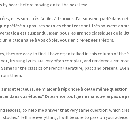
gs by heart before moving on to the next level.
es, elles sont très faciles à trouver. J’ai souvent parlé dans ce
sique préféré ou pas, ses paroles chantées sont très souvent compl
rsation est suspendu. Idem pour les grands classiques de la litt
c un dictionnaire à vos côtés, vous en tirerez des trésors.
 they are easy to find. I have often talked in this column of the ‘ch
 not, its sung lyrics are very often complex, and rendered even mor
ame for the classics of French literature, past and present. Even 
s from them.
s amis et lecteurs, de m’aider à répondre à cette même question:
vancer dans vos études? Dites-moi tout, je ne manquerai pas de p
s and readers, to help me answer that very same question: which tr
r studies? Tell me everything, I will be sure to pass on your advice