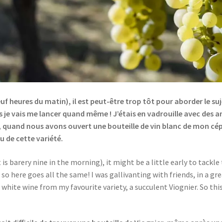
e neuf heures du matin), il est peut-être trop tôt pour aborder le s
s je vais me lancer quand même ! J’étais en vadrouille avec des a
, quand nous avons ouvert une bouteille de vin blanc de mon cépa
u de cette variété.
 is barery nine in the morning), it might be a little early to tackle 
 here goes all the same! I was gallivanting with friends, in a gr
ite wine from my favourite variety, a succulent Viognier. So this we