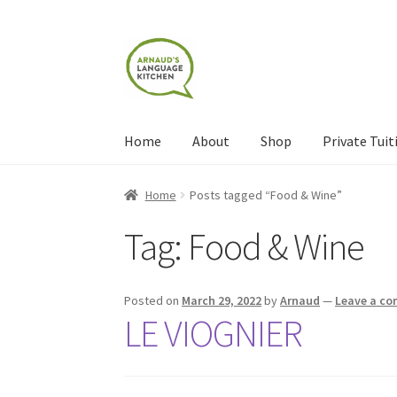
Skip
Skip
to
to
navigation
content
Home
About
Shop
Private Tuit
Home
About
Blog
Cart
Checkout
Contact
Con
Home
Posts tagged “Food & Wine”
Tag:
Food & Wine
Shop
Terms and Conditions
Categories
Even
Posted on
March 29, 2022
by
Arnaud
—
Leave a c
LE VIOGNIER