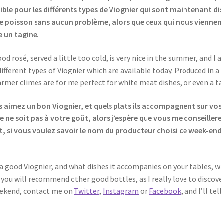
aible pour les différents types de Viognier qui sont maintenant d
t le poisson sans aucun problème, alors que ceux qui nous vienne
e un tagine.
good rosé, served a little too cold, is very nice in the summer, and I
ifferent types of Viognier which are available today. Produced in a
mer climes are for me perfect for white meat dishes, or even a ta
us aimez un bon Viognier, et quels plats ils accompagnent sur vos 
 ne soit pas à votre goût, alors j’espère que vous me conseillere
t, si vous voulez savoir le nom du producteur choisi ce week-e
ke a good Viognier, and what dishes it accompanies on your tables, 
pe you will recommend other good bottles, as I really love to disco
eekend, contact me on
Twitter
,
Instagram
or
Facebook
, and I’ll t