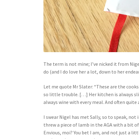
The term is not mine; I’ve nicked it from Nige
do (and I do love her a lot, down to her endeari
Let me quote Mr Slater: “These are the cooks
so little trouble. […] Her kitchen is always s
always wine with every meal. And often quite a
I swear Nigel has met Sally, so to speak, not 
threw a piece of lamb in the AGA with a bit of
Envious, moi? You bet I am, and not just a litt