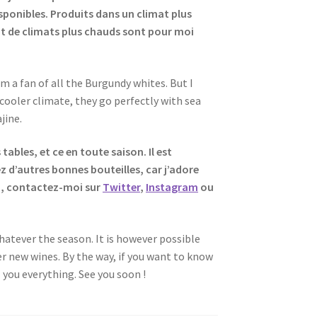
isponibles. Produits dans un climat plus
nt de climats plus chauds sont pour moi
 am a fan of all the Burgundy whites. But I
 cooler climate, they go perfectly with sea
jine.
tables, et ce en toute saison. Il est
z d’autres bonnes bouteilles, car j’adore
nd, contactez-moi sur
Twitter
,
Instagram
ou
whatever the season. It is however possible
ver new wines. By the way, if you want to know
ell you everything. See you soon !