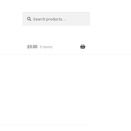
Search
Search
for:
£
0.00
0 items
tion