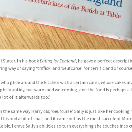
l Slater. In his book
Eating for England
, he gave a perfect descripti
ng way of saying ‘triffick’ and ‘oeufcurse’ for terrific and of course
 who glide around the kitchen with a certain calm, whose cakes al
lightly untidy, but warm and welcoming, and the food is perhaps a li
 lot of it afterwards too.”
in the same way Harry did, ‘oeufcurse’. Sally is just like her cook
 this and a bit of that, and it came out as the most succulent Moroc
le bit. I crave Sally’s abilities to turn everything she touches into