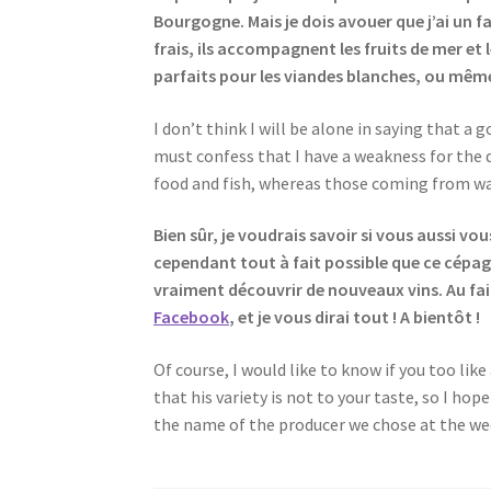
Bourgogne. Mais je dois avouer que j’ai un f
frais, ils accompagnent les fruits de mer e
parfaits pour les viandes blanches, ou mêm
I don’t think I will be alone in saying that a 
must confess that I have a weakness for the d
food and fish, whereas those coming from war
Bien sûr, je voudrais savoir si vous aussi vo
cependant tout à fait possible que ce cépage
vraiment découvrir de nouveaux vins. Au fai
Facebook
, et je vous dirai tout ! A bientôt !
Of course, I would like to know if you too li
that his variety is not to your taste, so I ho
the name of the producer we chose at the w