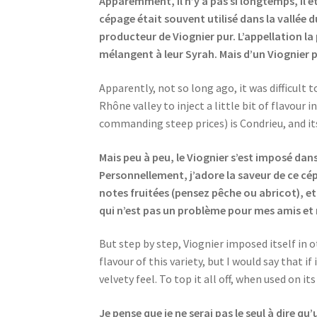
Apparemment, il n’y a pas si longtemps, il ét
cépage était souvent utilisé dans la vallée d
producteur de Viognier pur. L’appellation la
mélangent à leur Syrah. Mais d’un Viognier 
Apparently, not so long ago, it was difficult to
Rhône valley to inject a little bit of flavour 
commanding steep prices) is Condrieu, and its
Mais peu à peu, le Viognier s’est imposé dans
Personnellement, j’adore la saveur de ce cép
notes fruitées (pensez pêche ou abricot), et 
qui n’est pas un problème pour mes amis et 
But step by step, Viognier imposed itself in o
flavour of this variety, but I would say that if 
velvety feel. To top it all off, when used on 
Je pense que je ne serai pas le seul à dire qu’