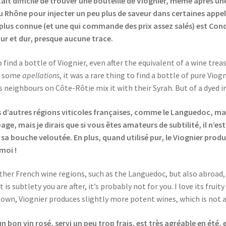
ait difficile de trouver une bouteille de Viognier, même après une 
u Rhône pour injecter un peu plus de saveur dans certaines appell
 plus connue (et une qui commande des prix assez salés) est Condr
pur et dur, presque aucune trace.
 find a bottle of Viognier, even after the equivalent of a wine treasu
in some
apellations
, it was a rare thing to find a bottle of pure Vio
 neighbours on Côte-Rôtie mix it with their Syrah. But of a dyed i
 d’autres régions viticoles françaises, comme le Languedoc, mais a
age, mais je dirais que si vous êtes amateurs de subtilité, il n’
sa bouche veloutée. En plus, quand utilisé pur, le Viognier produ
moi !
ther French wine regions, such as the Languedoc, but also abroad, f
it is subtlety you are after, it’s probably not for you. I love its frui
its own, Viognier produces slightly more potent wines, which is not
un bon vin rosé, servi un peu trop frais, est très agréable en été, 