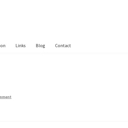
ion
Links
Blog
Contact
tact Me
Links
My Account
Privacy Policy
Privacy Tools
Private Tui
ts
Locations
My Bookings
Private
omment