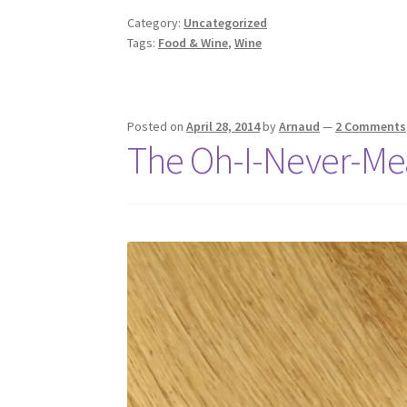
Category:
Uncategorized
Tags:
Food & Wine
,
Wine
Posted on
April 28, 2014
by
Arnaud
—
2 Comments
The Oh-I-Never-Me