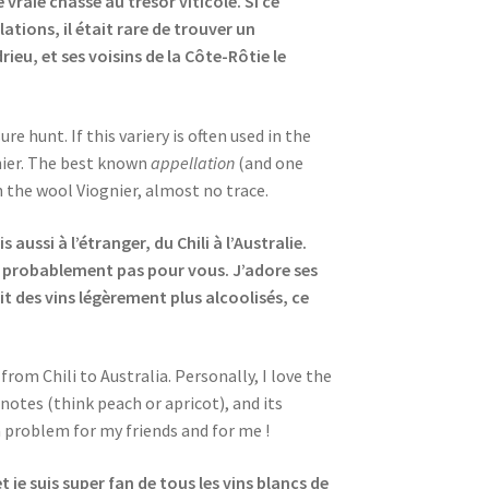
vraie chasse au trésor viticole. Si ce
ations, il était rare de trouver un
ieu, et ses voisins de la Côte-Rôtie le
re hunt. If this variery is often used in the
gnier. The best known
appellation
(and one
n the wool Viognier, almost no trace.
ussi à l’étranger, du Chili à l’Australie.
est probablement pas pour vous. J’adore ses
it des vins légèrement plus alcoolisés, ce
rom Chili to Australia. Personally, I love the
ty notes (think peach or apricot), and its
 a problem for my friends and for me !
et je suis super fan de tous les vins blancs de