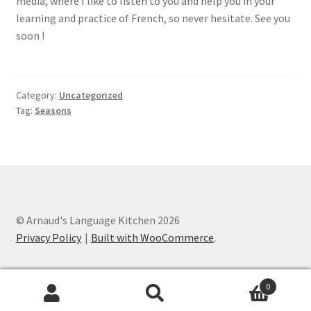
media, where I like to listen to you and help you in your
learning and practice of French, so never hesitate. See you
soon !
Category:
Uncategorized
Tag:
Seasons
© Arnaud's Language Kitchen 2026
Privacy Policy
Built with WooCommerce
.
0
Search
Search