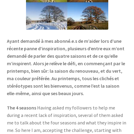
Links
My Account
Ayant demandé à mes abonné.e.s de m’aider lors d’une
Privacy Policy
récente panne d’inspiration, plusieurs d’entre eux m’ont
demandé de parler des quatre saisons et de ce qu’elle
Privacy Tools
m’inspirent. Alors je relève le défi, en commençant par le
printemps, bien sûr: la saison du renouveau, et du vert,
Private Tuition
ma couleur préférée. Au printemps, tous les clichés et
stéréotypes sont les bienvenus, comme l’est la saison
Shop
elle-même, ainsi que ses beaux jours.
The 4 seasons
Having asked my followers to help me
Terms and Conditions
during a recent lack of inspiration, several of them asked
me to talk about the four seasons and what they inspire in
Categories
me. So here I am, accepting the challenge, starting with