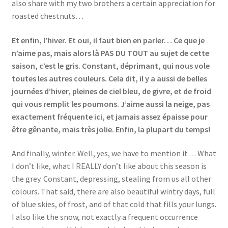
also share with my two brothers a certain appreciation for
roasted chestnuts…
Et enfin, l’hiver. Et oui, il faut bien en parler… Ce que je
n’aime pas, mais alors là PAS DU TOUT au sujet de cette
saison, c’est le gris. Constant, déprimant, qui nous vole
toutes les autres couleurs. Cela dit, il y a aussi de belles
journées d’hiver, pleines de ciel bleu, de givre, et de froid
qui vous remplit les poumons. J’aime aussi la neige, pas
exactement fréquente ici, et jamais assez épaisse pour
être gênante, mais très jolie. Enfin, la plupart du temps!
And finally, winter. Well, yes, we have to mention it… What
I don’t like, what I REALLY don’t like about this season is
the grey. Constant, depressing, stealing from us all other
colours. That said, there are also beautiful wintry days, full
of blue skies, of frost, and of that cold that fills your lungs.
I also like the snow, not exactly a frequent occurrence