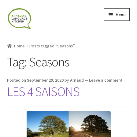
Skip
Skip
Menu
to
to
navigation
content
Home
Home
Posts tagged “Seasons”
About
Tag:
Seasons
Blog
Posted on
September 29, 2020
by
Arnaud
—
Leave a comment
Cart
LES 4 SAISONS
Checkout
Contact
Contact Me