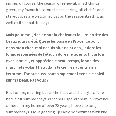
spring, of course: the season of renewal, of all things
Events
green, my favourite colour. In the spring, all clichés and
stereotypes are welcome, just as the season itself is, as
Locations
well as its beautiful days.
My Bookings
Mais pour moi, rien ne bat la chaleur et la luminosité des
beaux jours d’été. Que je les passe en Provence ou ici,
Private
dans mon chez-moi depuis plus de 23 ans, j’adore les
longues journées de l’été. J’adore me lever tôt, parfois
avec le soleil, et apprécier le beau temps, le son des
martinets volant haut dans le ciel, les apéritifs en
terrasse. J’adore aussi tout simplement sentir le soleil
sur ma peau. Pas vous ?
But for me, nothing beats the heat and the light of the
beautiful summer days. Whether I spend them in Provence
or here, in my home of over 23 years, I love the long
summer days. I love getting up early, sometimes with the